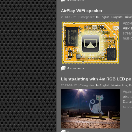
AirPlay WiFi speaker
2013-12-21
| Categories:
In English
,
Projektai
,
Užra
Apple 
AirPl
strea
music
4 comments
Lightpainting with 4m RGB LED po
2013-09-12
| Categories:
In English
,
Nuotraukos
,
Pr
Again
pixe
Cara
strip 