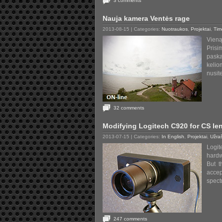
3 comments
Nauja kamera Ventės rage
2013-08-15
| Categories:
Nuotraukos
,
Projektai
,
Tim
Vieną
Pris
paska
kelio
nusit
32 comments
Modifying Logitech C920 for CS le
2013-07-15
| Categories:
In English
,
Projektai
,
Užra
Logit
hardw
But t
accep
spect
247 comments