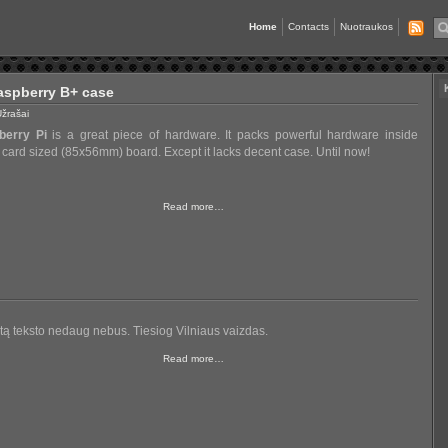
Home
Contacts
Nuotraukos
aspberry B+ case
žrašai
berry Pi
is a great piece of hardware. It packs powerful hardware inside
t card sized (85x56mm) board. Except it lacks decent case. Until now!
Read more…
rtą teksto nedaug nebus. Tiesiog Vilniaus vaizdas.
Read more…