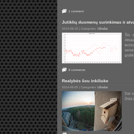
1 comment
Jutiklių duomenų surinkimas ir atva
2014-08-10
| Categories:
Užrašai
Šis s
Atnau
techn
serve
grafik
9 comments
Realybės šou inkiliuke
2014-06-05
| Categories:
Užrašai
Dar v
Deja 