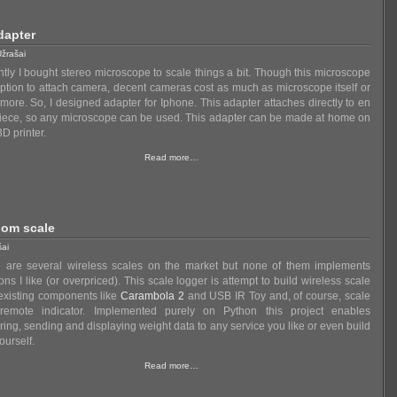
dapter
žrašai
tly I bought stereo microscope to scale things a bit. Though this microscope
ption to attach camera, decent cameras cost as much as microscope itself or
more. So, I designed adapter for Iphone. This adapter attaches directly to en
iece, so any microscope can be used. This adapter can be made at home on
3D printer.
Read more…
oom scale
šai
 are several wireless scales on the market but none of them implements
ions I like (or overpriced). This scale logger is attempt to build wireless scale
existing components like
Carambola 2
and USB IR Toy and, of course, scale
 remote indicator. Implemented purely on Python this project enables
ring, sending and displaying weight data to any service you like or even build
ourself.
Read more…