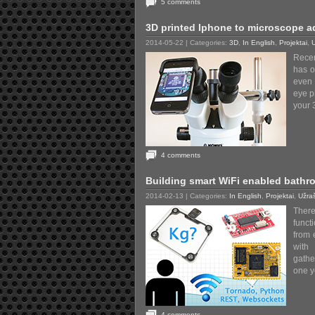
5 comments
3D printed Iphone to microscope a
2014-05-22
| Categories:
3D
,
In English
,
Projektai
,
U
Recen
has o
even 
eye p
your 
4 comments
Building smart WiFi enabled bathr
2014-02-13
| Categories:
In English
,
Projektai
,
Užra
There
funct
from 
with
gathe
one y
4 comments