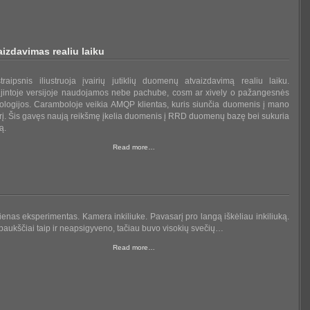
izdavimas realiu laiku
traipsnis iliustruoja įvairių jutiklių duomenų atvaizdavimą realiu laiku.
jintoje versijoje naudojamos nebe pachube, cosm ar xively o pažangesnės
ologijos. Caramboloje veikia AMQP klientas, kuris siunčia duomenis į mano
rį. Šis gavęs naują reikšmę įkelia duomenis į RRD duomenų bazę bei sukuria
ą.
Read more…
ienas eksperimentas. Kamera inkiliuke. Pavasarį pro langą iškėliau inkiliuką.
paukščiai taip ir neapsigyveno, tačiau buvo visokių svečių…
Read more…