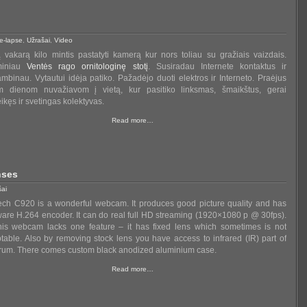
e-lapse
,
Užrašai
,
Video
 vakarą kilo mintis pastatyti kamerą kur nors toliau su gražiais vaizdais.
iminiau
Ventės rago ornitologinę stotį
. Susiradau Internete kontaktus ir
mbinau. Vytautui idėja patiko. Pažadėjo duoti elektros ir Interneto. Praėjus
m dienom nuvažiavom į vietą, kur pasitiko linksmas, šmaikštus, gerai
eikęs ir svetingas kolektyvas.
Read more…
nses
šai
ech C920 is a wonderful webcam. It produces good picture quality and has
are H.264 encoder. It can do real full HD streaming (1920×1080 p @ 30fps).
his webcam lacks one feature – it has fixed lens which sometimes is not
table. Also by removing stock lens you have access to infrared (IR) part of
rum. There comes custom black anodized aluminium case.
Read more…