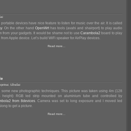
šai
portable devices have nice feature to listen for music over the air. It is called
ay
. On the other hand
OpenWrt
has tools (avahi and shairport) to play audio
m from your gadgets. It would be shame not to use
Carambola2
board to play
 from Apple device. Let’s build WiFi speaker for AirPlay devices.
Read more…
le
ojektai
,
Užrašai
 some new photographic techniques. This picture was taken using 4m (128
ls height) RGB led strip mounted on aluminium tube and controlled by
mbola2 from 8devices
. Camera was set to long exposure and I moved led
along to get a picture.
Read more…