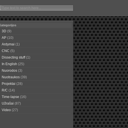
Kategorijos
3D
(9)
AP
(10)
Ardymai
(1)
CNC
(5)
Dissecting stuff
(1)
In English
(25)
Nuorodos
(3)
Nuotraukos
(39)
Projektai
(28)
R/C
(14)
Time-lapse
(16)
Užrašai
(87)
Video
(27)