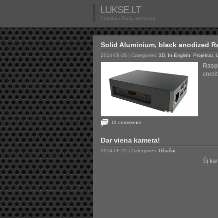
LUKSE.LT
Padrikų užrašų archyvas
Solid Aluminium, black anodized R
2014-08-26
| Categories:
3D
,
In English
,
Projektai
,
U
Rasp
credi
11 comments
Dar viena kamera!
2014-08-22
| Categories:
Užrašai
Šį ka